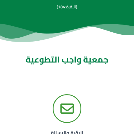
(البقرة:184)
جمعية واجب التطوعية
الرؤية والرسالة